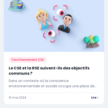
Fonctionnement CSE
Le CSE et la RSE suivent-ils des objectifs
communs ?
Dans un contexte où la conscience
environnementale et sociale occupe une place de
plus en plus importante, la RSE émerge comme un
pilier fondamental de la stratégie d'entreprise.
10 mai 2024
Lire
Parallèlement, le comité social et économique, en
tant qu'instance représentative des salariés, détient