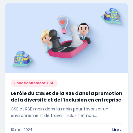
un pouvoir significatif pour défendre les intérêts des
travailleurs et contribuer au bien-être au sein de
l'entreprise. D'où ces interrogations : le CSE et la RSE
suivent-ils des objectifs communs ? Comment la
collaboration entre le CSE et la RSE peut-elle favoriser
une transition écologique et sociale plus efficace et
pérenne ? On vous répond !
Fonctionnement CSE
Le rôle du CSE et de la RSE dans la promotion
de la diversité et de l'inclusion en entreprise
CSE et RSE main dans la main pour favoriser un
environnement de travail inclusif et non
discriminatoire ? On fait le tour de la question !
10 mai 2024
Lire