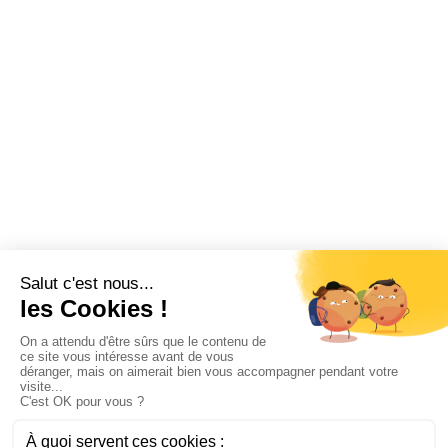
Vacances
Fonctionnement CSE
Logiciel CSE
Subvention
Communication
Comptabilité
SWIZY
La plateforme tout-en-un pour les CSE
Demander une démo
Swizy.fr
Ressources CSE