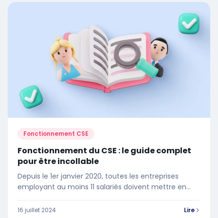
Fonctionnement CSE
Fonctionnement du CSE : le guide complet
pour être incollable
Depuis le 1er janvier 2020, toutes les entreprises
employant au moins 11 salariés doivent mettre en
place un Comité Social et Économique. En tant
qu'élu, vous devez comprendre le fonctionnement
16 juillet 2024
Lire