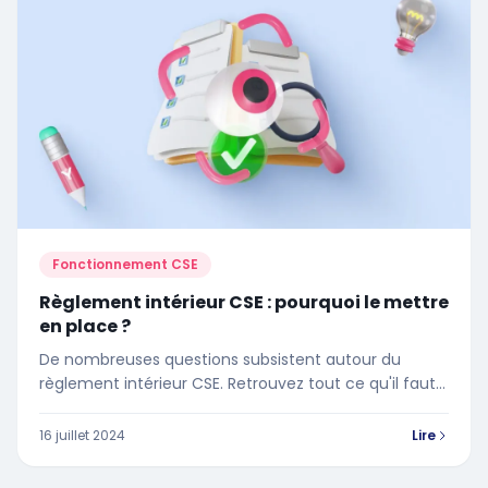
Fonctionnement CSE
Règlement intérieur CSE : pourquoi le mettre
en place ?
De nombreuses questions subsistent autour du
règlement intérieur CSE. Retrouvez tout ce qu'il faut
savoir sur le règlement intérieur du CSE dans cet
article
16 juillet 2024
Lire