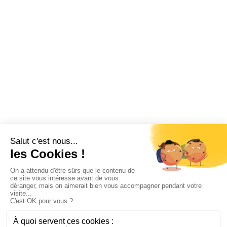
Vacances
Fonctionnement CSE
Logiciel CSE
Subvention
Communication
Comptabilité
SWIZY
La plateforme tout-en-un pour les CSE
Demander une démo
Swizy.fr
Ressources CSE