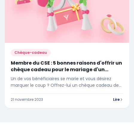
Chèque-cadeau
Membre du CSE : 5 bonnes raisons d'offrir un
chèque cadeau pour le mariage d'un
salarié
Un de vos bénéficiaires se marie et vous désirez
marquer le coup ? Offrez-lui un chèque cadeau de
mariage ! Flexible, avantageux financièrement
parlant, représentatif des missions du CSE… Dans cet
21 novembre 2023
Lire
article, découvrez les 5 bonnes raisons d'offrir un
chèque cadeau mariage ou Pacs.