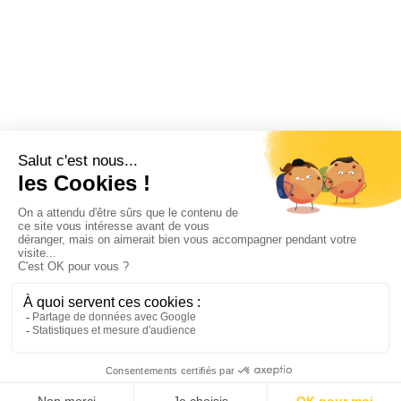
Subvention
Communication
Comptabilité
SWIZY
La plateforme tout-en-un pour les CSE
Demander une démo
Swizy.fr
Ressources CSE
© 2026 Swizy. Tous droits réservés.
Mentions légales
Politique de confidentialité