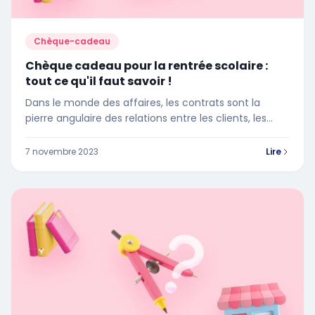
Chèque-cadeau
Chèque cadeau pour la rentrée scolaire :
tout ce qu'il faut savoir !
Dans le monde des affaires, les contrats sont la
pierre angulaire des relations entre les clients, les
fournisseurs, les salariés et les entreprises. Ils
définissent les termes d'un accord mutuellement
7 novembre 2023
Lire
bénéfique, couvrant les détails de la durée, du
service à fournir, du montant à payer, et plus encore.
Mais que se passe-t-il lorsque l'une des parties
souhaite mettre fin à cet accord ? C'est là que nous
rencontrons le terme résiliation.