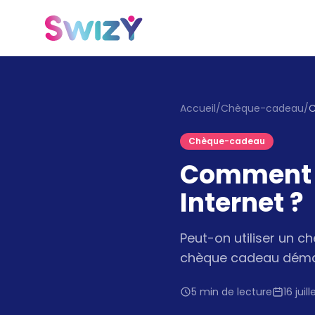
Accueil
/
Chèque-cadeau
/
Chèque-cadeau
Comment u
Internet ?
Peut-on utiliser un c
chèque cadeau dématé
5 min de lecture
16 juil