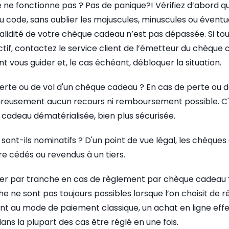
 ne fonctionne pas ? Pas de panique?! Vérifiez d’abord qu
u code, sans oublier les majuscules, minuscules ou éventue
validité de votre chèque cadeau n’est pas dépassée. Si t
ctif, contactez le service client de l’émetteur du chèque
t vous guider et, le cas échéant, débloquer la situation.
erte ou de vol d'un chèque cadeau ? En cas de perte ou d
heureusement aucun recours ni remboursement possible. C'
e cadeau dématérialisée, bien plus sécurisée.
ont-ils nominatifs ? D'un point de vue légal, les chèque
e cédés ou revendus à un tiers.
ayer par tranche en cas de règlement par chèque cadeau ?
 ne sont pas toujours possibles lorsque l’on choisit de 
t au mode de paiement classique, un achat en ligne eff
ns la plupart des cas être réglé en une fois.