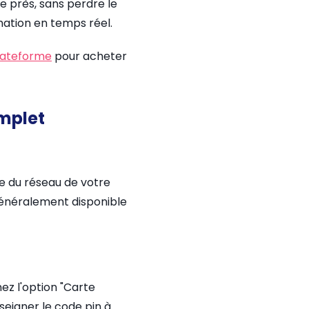
e près, sans perdre le
ation en temps réel.
lateforme
pour acheter
omplet
e du réseau de votre
généralement disponible
ez l'option "Carte
seigner le code pin à