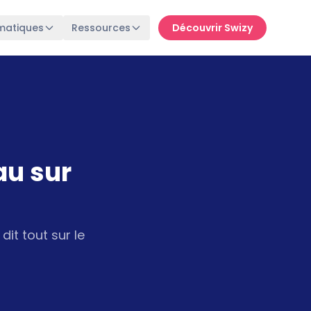
matiques
Ressources
Découvrir Swizy
au sur
it tout sur le