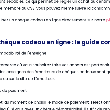
ont sécables, ce qui permet de régler un achat au centim
 que membre du CSE, vous pouvez même suivre la consomm
tiliser un chèque cadeau en ligne directement sur notre
p
chèque cadeau en ligne : le guide c
ompatibilité de l'enseigne
mmerce où vous souhaitez faire vos achats est partenair
 des enseignes des émetteurs de chèques cadeaux sont 
 ou sur le site de l'émetteur.
us de paiement
êt, au moment de choisir le mode de paiement, sélectionn
u". Si vous avez un chèque dématérialisé, il suffit de ren