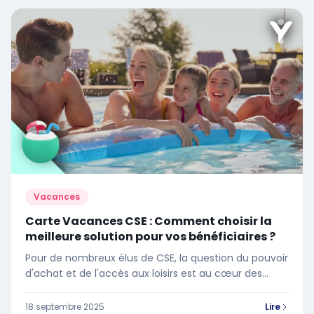
Vacances
Carte Vacances CSE : Comment choisir la
meilleure solution pour vos bénéficiaires ?
Pour de nombreux élus de CSE, la question du pouvoir
d'achat et de l'accès aux loisirs est au cœur des
attentes des salariés. L'aide aux vacances reste l'un
des avantages les plus plébiscités, car elle touche
18 septembre 2025
Lire