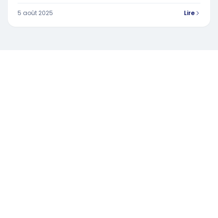
5 août 2025
Lire
Ressources et conseils pour les élus du Comité Social et
Économique.
POUR NOUS CONTACTER :
contact@swizy.fr
+33 1 84 73 00 70
NOS SOLUTIONS