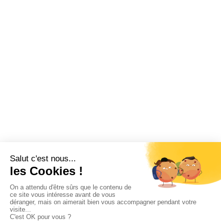
Billetterie CSE
Vacances
Fonctionnement CSE
Logiciel CSE
Subvention
Communication
Comptabilité
SWIZY
La plateforme tout-en-un pour les CSE
Demander une démo
Swizy.fr
Ressources CSE