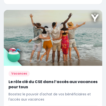
directement au bien-être des bénéficiaires et à leur
équilibre personnel. Aujourd'hui, face à la hausse des
prix des séjours et aux nouvelles habitudes de
consommation, les titres vacances traditionnels
montrent leurs limites. Les salariés recherchent plus
de souplesse, plus de liberté et des solutions simples
pour profiter pleinement de leur budget vacances.
C'est là qu'intervient la carte vacances CSE, et en
particulier la carte vacances Swizy, une solution
moderne, sécurisée et performante pour aider les
bénéficiaires à partir en vacances dans les meilleures
conditions.
Vacances
Le rôle clé du CSE dans l’accès aux vacances
pour tous
Boostez le pouvoir d'achat de vos bénéficiaires et
l'accès aux vacances