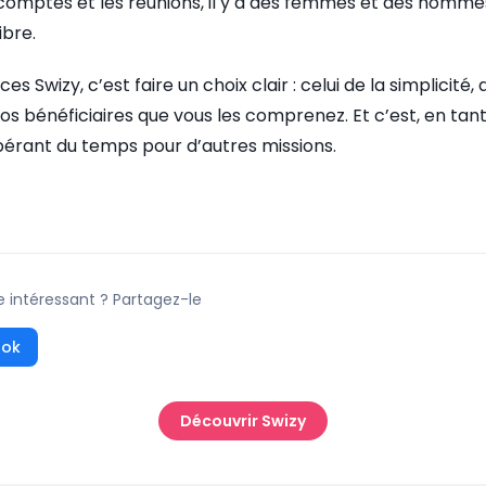
s comptes et les réunions, il y a des femmes et des hommes
ibre.
 Swizy, c’est faire un choix clair : celui de la simplicité, 
vos bénéficiaires que vous les comprenez. Et c’est, en tant
libérant du temps pour d’autres missions.
e intéressant ? Partagez-le
ook
Découvrir Swizy