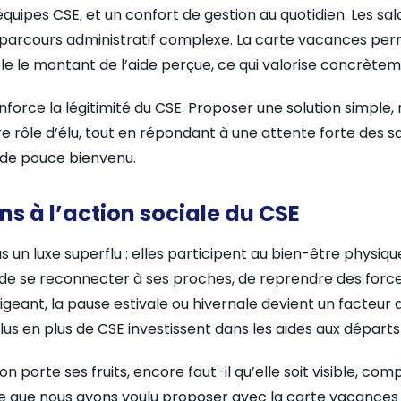
quipes CSE, et un confort de gestion au quotidien. Les sala
 parcours administratif complexe. La carte vacances pe
ble le montant de l’aide perçue, ce qui valorise concrètem
renforce la légitimité du CSE. Proposer une solution simpl
 rôle d’élu, tout en répondant à une attente forte des sal
de pouce bienvenu.
s à l’action sociale du CSE
un luxe superflu : elles participent au bien-être physique,
 de se reconnecter à ses proches, de reprendre des forc
xigeant, la pause estivale ou hivernale devient un facteur d
lus en plus de CSE investissent dans les aides aux départ
n porte ses fruits, encore faut-il qu’elle soit visible, comp
 ce que nous avons voulu proposer avec la carte vacances Sw