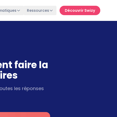
matiques
Ressources
Découvrir Swizy
t faire la
ires
toutes les réponses