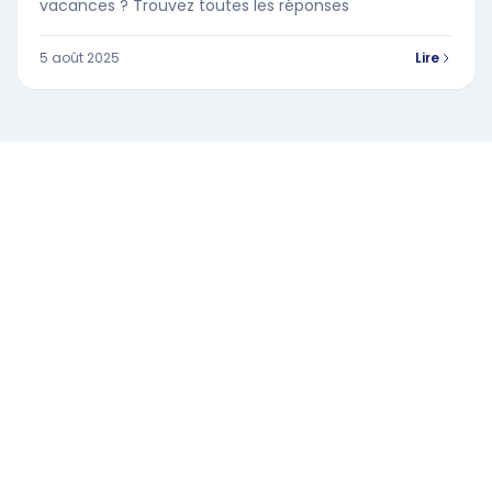
vacances ? Trouvez toutes les réponses
5 août 2025
Lire
Ressources et conseils pour les élus du Comité Social et
Économique.
POUR NOUS CONTACTER :
contact@swizy.fr
+33 1 84 73 00 70