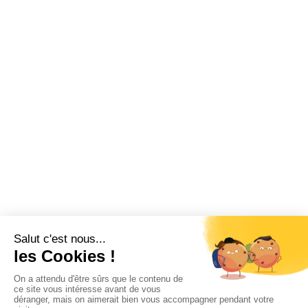
Chèque-cadeau
Billetterie CSE
Vacances
Fonctionnement CSE
Logiciel CSE
Subvention
Communication
Comptabilité
SWIZY
La plateforme tout-en-un pour les CSE
Demander une démo
Swizy.fr