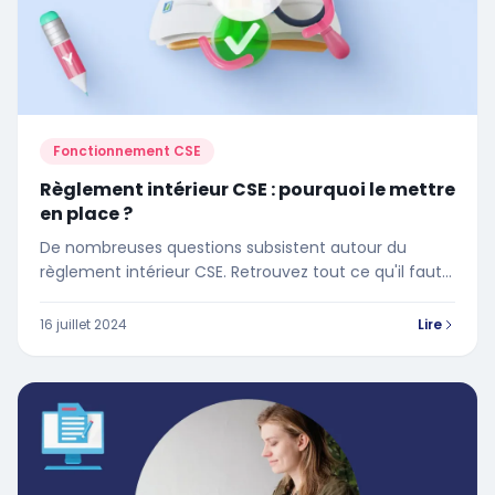
Fonctionnement CSE
Règlement intérieur CSE : pourquoi le mettre
en place ?
De nombreuses questions subsistent autour du
règlement intérieur CSE. Retrouvez tout ce qu'il faut
savoir sur le règlement intérieur du CSE dans cet
article
16 juillet 2024
Lire