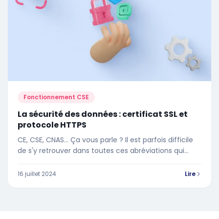
Fonctionnement CSE
La sécurité des données : certificat SSL et
protocole HTTPS
CE, CSE, CNAS… Ça vous parle ? Il est parfois difficile
de s'y retrouver dans toutes ces abréviations qui
tournent autour des comités d'entreprises… Cet
article va vous permettre de comprendre le rôle et
16 juillet 2024
Lire
les missions de chaque instance.