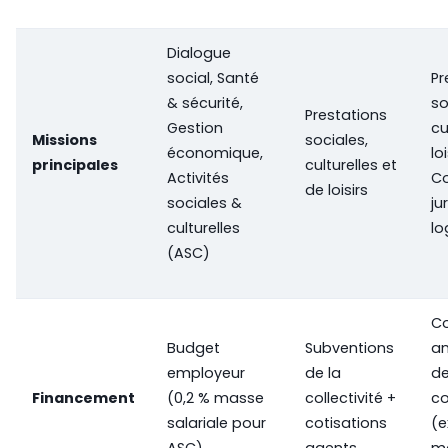
Dialogue
social, Santé
Pr
& sécurité,
so
Prestations
Gestion
cu
Missions
sociales,
économique,
loi
principales
culturelles et
Activités
Co
de loisirs
sociales &
ju
culturelles
l
(ASC)
Co
Budget
Subventions
an
employeur
de la
d
Financement
(0,2 % masse
collectivité +
co
salariale pour
cotisations
(e
ASC)
agents
m