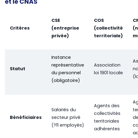
et le CNAS
CSE
COS
C
Critères
(entreprise
(collectivité
(n
privée)
territoriale)
mu
Instance
As
représentative
Association
Statut
na
du personnel
loi 1901 locale
(l
(obligatoire)
A
Agents des
Salariés du
te
collectivités
Bénéficiaires
secteur privé
d
territoriales
(?11 employés)
co
adhérentes
ad