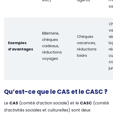
sa
C
va
Billetterie,
Chèques
ai
chèques
Exemples
vacances,
lo
cadeaux,
d’avantages
réductions
ré
réductions
loisirs
cu
voyages
co
ju
Qu’est-ce que le CAS et le CASC ?
Le
CAS
(comité d’action sociale) et le
CASC
(comité
d’activités sociales et culturelles) sont deux