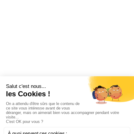
Vacances
Fonctionnement CSE
Logiciel CSE
Subvention
Communication
Comptabilité
SWIZY
La plateforme tout-en-un pour les CSE
Demander une démo
Swizy.fr
Ressources CSE