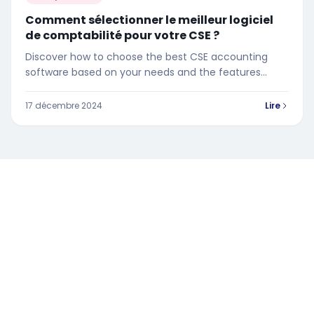
Comment sélectionner le meilleur logiciel
de comptabilité pour votre CSE ?
Discover how to choose the best CSE accounting
software based on your needs and the features
necessary for your committee.
17 décembre 2024
Lire
Ressources et conseils pour les élus du Comité Social et
Économique.
POUR NOUS CONTACTER :
contact@swizy.fr