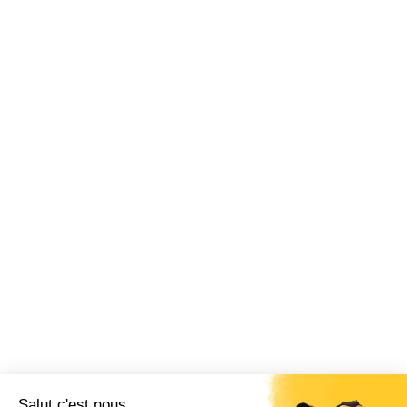
Site internet
THÉMATIQUES
Chèque-cadeau
Billetterie CSE
Vacances
Fonctionnement CSE
Logiciel CSE
Subvention
Communication
Comptabilité
SWIZY
La plateforme tout-en-un pour les CSE