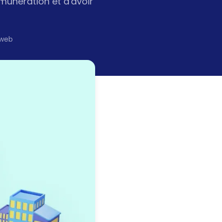
unération et d'avoir
 web