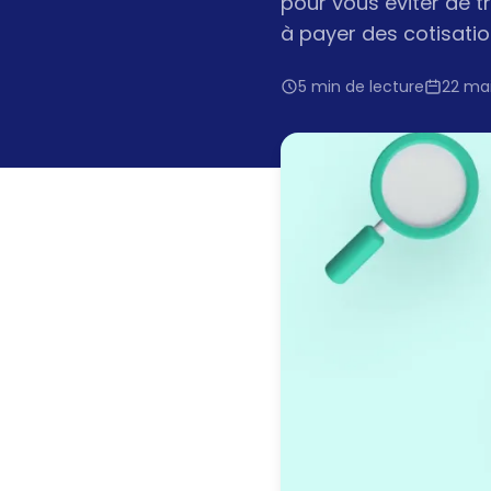
pour vous éviter de 
à payer des cotisatio
5 min de lecture
22 ma