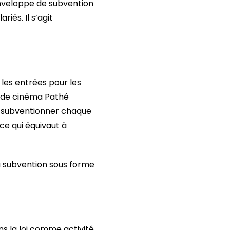
 enveloppe de subvention
riés. Il s’agit
les entrées pour les
et de cinéma Pathé
 de subventionner chaque
 ce qui équivaut à
la subvention sous forme
ans la loi comme activité