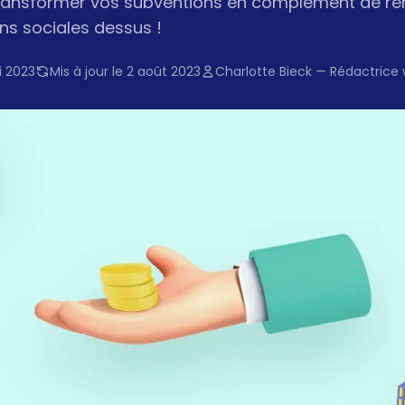
transformer vos subventions en complément de rém
ns sociales dessus !
i 2023
Mis à jour le 2 août 2023
Charlotte Bieck — Rédactrice