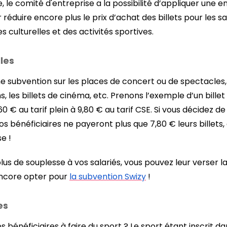
ie, le comité d'entreprise a la possibilité d’appliquer une
réduire encore plus le prix d’achat des billets pour les sala
 culturelles et des activités sportives.
lles
 subvention sur les places de concert ou de spectacles, 
s, les billets de cinéma, etc. Prenons l’exemple d’un bill
60 € au tarif plein à 9,80 € au tarif CSE. Si vous décidez
vos bénéficiaires ne payeront plus que 7,80 € leurs billets,
e !
 plus de souplesse à vos salariés, vous pouvez leur verser 
encore opter pour
la subvention Swizy
!
es
s bénéficiaires à faire du sport ? Le sport étant inscrit d