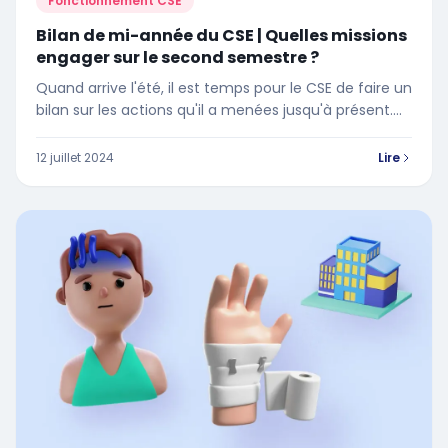
Fonctionnement CSE
Bilan de mi-année du CSE | Quelles missions
engager sur le second semestre ?
Quand arrive l'été, il est temps pour le CSE de faire un
bilan sur les actions qu'il a menées jusqu'à présent.
Cela permet de voir ce qui a bien fonctionné et ce
qui peut être amélioré sur la seconde partie de
12 juillet 2024
Lire
l'année. Dans cet article, nous vous expliquons
comment réaliser un bilan de mi-année étape par
étape pour planifier intelligemment vos missions
pour le second semestre. Suivez nos conseils pour
engager les bonnes actions et renforcer
l'engagement de vos bénéficiaires !