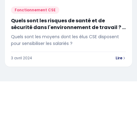
Fonctionnement CSE
Quels sont les risques de santé et de
sécurité dans l'environnement de travail ? |
Ce qu’il faut savoir en tant qu’élu CSE !
Quels sont les moyens dont les élus CSE disposent
pour sensibiliser les salariés ?
3 avril 2024
Lire
Ressources et conseils pour les élus du Comité Social et
Économique.
POUR NOUS CONTACTER :