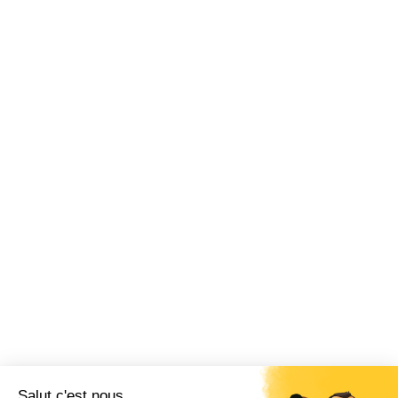
Site internet
THÉMATIQUES
Chèque-cadeau
Billetterie CSE
Vacances
Fonctionnement CSE
Logiciel CSE
Subvention
Communication
Comptabilité
SWIZY
La plateforme tout-en-un pour les CSE