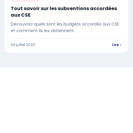
Tout savoir sur les subventions accordées
aux CSE
Découvrez quels sont les budgets accordés aux CSE
et comment ils les obtiennent.
24 juillet 2023
Lire
Ressources et conseils pour les élus du Comité Social et
Économique.
POUR NOUS CONTACTER :
contact@swizy.fr