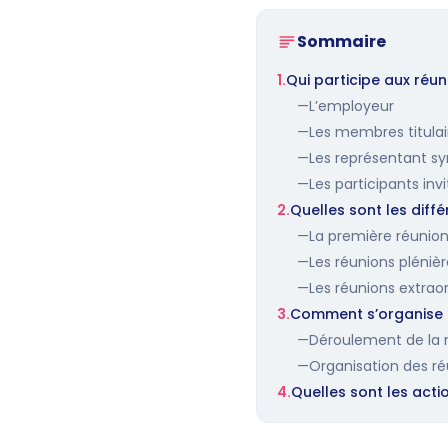
Sommaire
1.
Qui participe aux réun
—
L’employeur
—
Les membres titulai
—
Les représentant s
—
Les participants inv
2.
Quelles sont les diff
—
La première réunio
—
Les réunions pléniè
—
Les réunions extrao
3.
Comment s’organise 
—
Déroulement de la 
—
Organisation des ré
4.
Quelles sont les acti