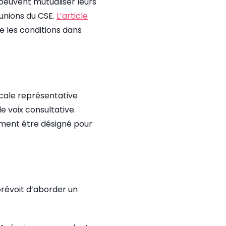
 peuvent mutualiser leurs
éunions du CSE.
L’article
e les conditions dans
icale représentative
de voix consultative.
ement être désigné pour
prévoit d’aborder un