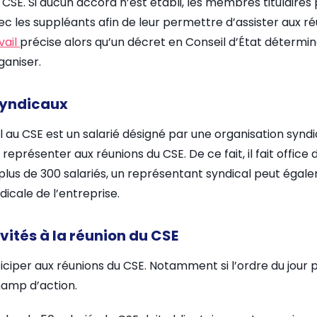
 CSE. Si aucun accord n’est établi, les membres titulaires
c les suppléants afin de leur permettre d’assister aux r
vail
précise alors qu’un décret en Conseil d’État détermin
ganiser.
syndicaux
 au CSE est un salarié désigné par une organisation synd
représenter aux réunions du CSE. De ce fait, il fait office 
plus de 300 salariés, un représentant syndical peut égal
icale de l’entreprise.
vités à la réunion du CSE
iciper aux réunions du CSE. Notamment si l’ordre du jour 
champ d’action.