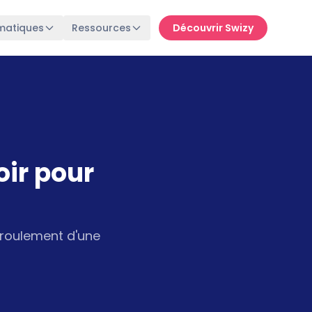
matiques
Ressources
Découvrir Swizy
oir pour
éroulement d'une