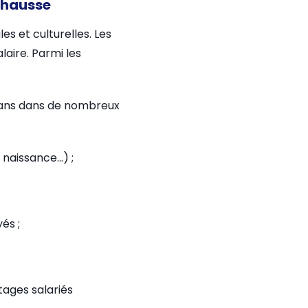
a hausse
es et culturelles. Les
laire. Parmi les
 plans dans de nombreux
 naissance…) ;
és ;
ntages salariés