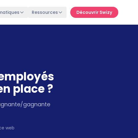
matiques
Ressources
Découvrir Swizy
s employés
en place ?
 gagnante/gagnante
ice web