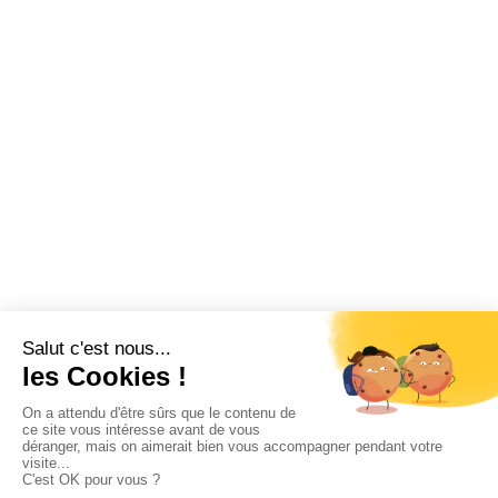
Billetterie CSE
Vacances
Fonctionnement CSE
Logiciel CSE
Subvention
Communication
Comptabilité
SWIZY
La plateforme tout-en-un pour les CSE
Demander une démo
Swizy.fr
Ressources CSE