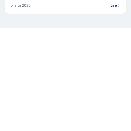
5 mai 2026
Lire
Ressources et conseils pour les élus du Comité Social et
Économique.
POUR NOUS CONTACTER :
contact@swizy.fr
+33 1 84 73 00 70
NOS SOLUTIONS