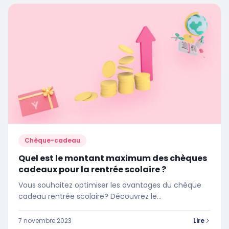
Chèque-cadeau
Quel est le montant maximum des chèques
cadeaux pour la rentrée scolaire ?
Vous souhaitez optimiser les avantages du chèque
cadeau rentrée scolaire? Découvrez le
plafonnement des chèques cadeaux de l'année en
cours
7 novembre 2023
Lire