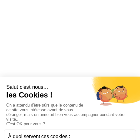
Vacances
Fonctionnement CSE
Logiciel CSE
Subvention
Communication
Comptabilité
SWIZY
La plateforme tout-en-un pour les CSE
Demander une démo
Swizy.fr
Ressources CSE