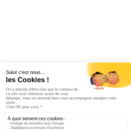
Fonctionnement CSE
Logiciel CSE
Subvention
Communication
Comptabilité
SWIZY
La plateforme tout-en-un pour les CSE
Demander une démo
Swizy.fr
Ressources CSE