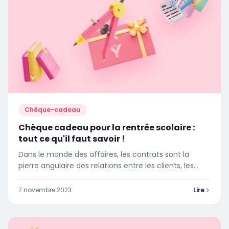
Chèque-cadeau
Chèque cadeau pour la rentrée scolaire :
tout ce qu'il faut savoir !
Dans le monde des affaires, les contrats sont la
pierre angulaire des relations entre les clients, les
fournisseurs, les salariés et les entreprises. Ils
définissent les termes d'un accord mutuellement
7 novembre 2023
Lire
bénéfique, couvrant les détails de la durée, du
service à fournir, du montant à payer, et plus encore.
Mais que se passe-t-il lorsque l'une des parties