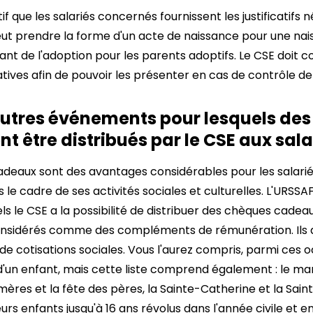
f que les salariés concernés fournissent les justificatifs
a peut prendre la forme d'un acte de naissance pour une na
ant de l'adoption pour les parents adoptifs. Le CSE doit
catives afin de pouvoir les présenter en cas de contrôle de
 autres événements pour lesquels de
 être distribués par le CSE aux sala
deaux sont des avantages considérables pour les salariés ;
le cadre de ses activités sociales et culturelles. L'URSSAF 
s le CSE a la possibilité de distribuer des chèques cade
considérés comme des compléments de rémunération. Ils 
e cotisations sociales. Vous l'aurez compris, parmi ces o
d'un enfant, mais cette liste comprend également : le mar
s mères et la fête des pères, la Sainte-Catherine et la Saint
eurs enfants jusqu'à 16 ans révolus dans l'année civile et en