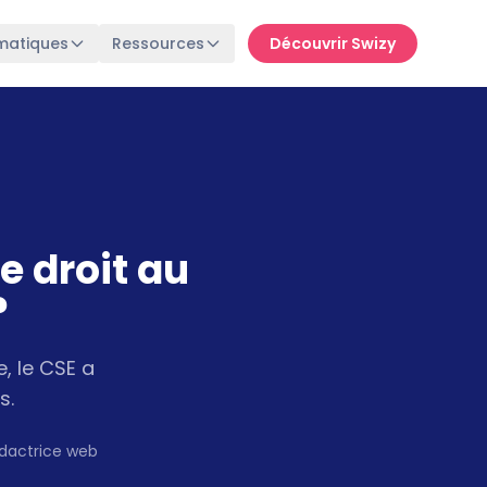
matiques
Ressources
Découvrir Swizy
e droit au
?
e, le CSE a
s.
édactrice web