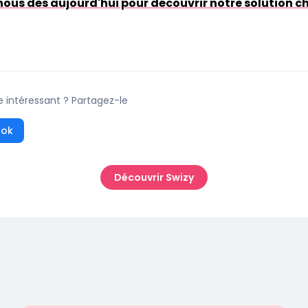
ous dès aujourd'hui pour découvrir notre solution 
e intéressant ? Partagez-le
ook
Découvrir Swizy