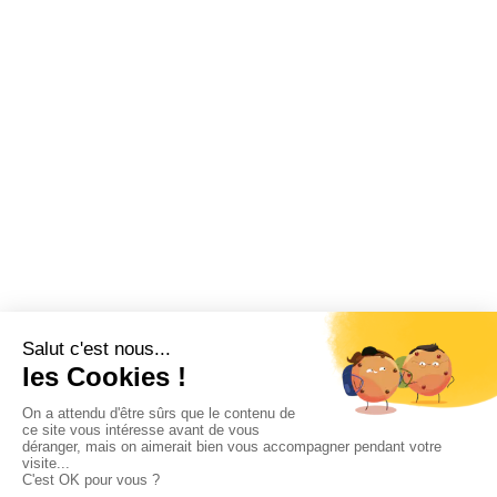
Billetterie CSE
Vacances
Fonctionnement CSE
Logiciel CSE
Subvention
Communication
Comptabilité
SWIZY
La plateforme tout-en-un pour les CSE
Demander une démo
Swizy.fr
Ressources CSE