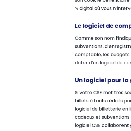
son côté, le bénéficiaire
% digital où vous n’inte
Le logiciel de com
Comme son nom l’indique
subventions, d’enregistre
comptable, les budgets p
doter d’un logiciel de co
Un logiciel pour la
Si votre CSE met très so
billets à tarifs réduits p
logiciel de billetterie e
cadeaux et subventions v
logiciel CSE collaborent