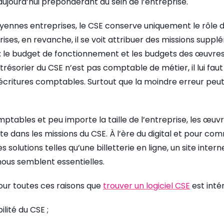
aujourd’hui prépondérant au sein de l’entreprise.
oyennes entreprises, le CSE conserve uniquement le rôle 
ises, en revanche, il se voit attribuer des missions supplé
 : le budget de fonctionnement et les budgets des œuvres 
e trésorier du CSE n’est pas comptable de métier, il lui faut
 écritures comptables. Surtout que la moindre erreur pe
mptables et peu importe la taille de l’entreprise, les œu
e dans les missions du CSE. À l’ère du digital et pour c
es solutions telles qu’une billetterie en ligne, un site inte
nous semblent essentielles.
our toutes ces raisons que
trouver un logiciel CSE
est inté
lité du CSE ;