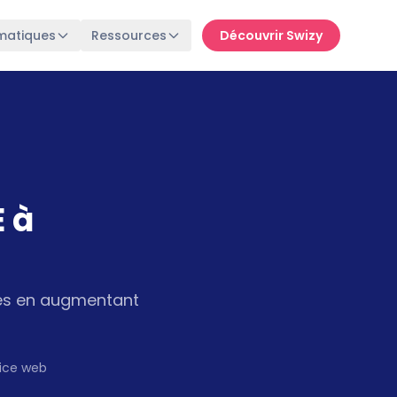
matiques
Ressources
Découvrir Swizy
E à
ires en augmentant
rice web