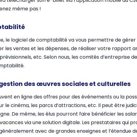
 va télécharger son e-billet via l’application mobile du CS
rvenez même pas !
ptabilité
, le logiciel de comptabilité va vous permettre de gérer
r les ventes et les dépenses, de réaliser votre rapport an
révisionnels, etc. Selon nous, les comités d’entreprise d
mptabilité.
 gestion des œuvres sociales et culturelles
uvent en ligne des offres pour des événements ou la possi
our le cinéma, les parcs d’attractions, etc. Il peut être judic
n ligne. De même, les élus pourront faire bénéficier les sal
acances via une solution digitale. Les prestataires qui p
 généralement avec de grandes enseignes et l’étendue de 