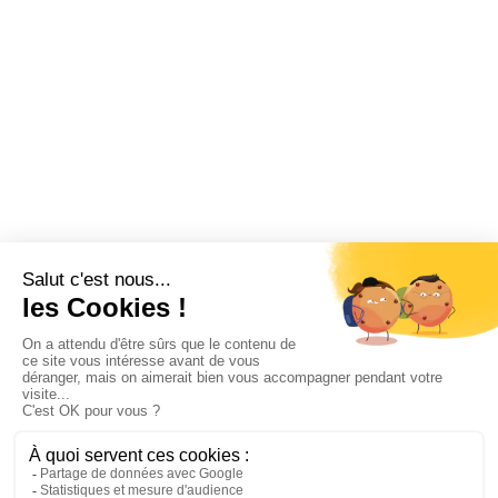
Fonctionnement CSE
Logiciel CSE
Subvention
Communication
Comptabilité
SWIZY
La plateforme tout-en-un pour les CSE
Demander une démo
Swizy.fr
Ressources CSE