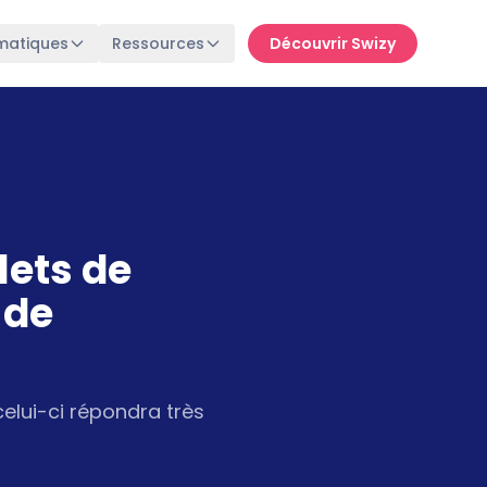
matiques
Ressources
Découvrir Swizy
lets de
 de
celui-ci répondra très