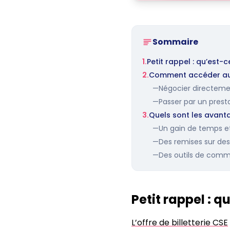
Sommaire
1.
Petit rappel : qu’est-c
2.
Comment accéder aux 
—
Négocier directemen
—
Passer par un prestat
3.
Quels sont les avanta
—
Un gain de temps et
—
Des remises sur des m
—
Des outils de commu
Petit rappel : q
L’offre de billetterie CSE