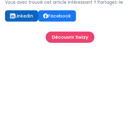
Vous avez trouvé cet article intéressant ? Partagez-le
LinkedIn
Facebook
Découvrir Swizy
Ressources et conseils pour les élus du Comité Social et
Économique.
POUR NOUS CONTACTER :
contact@swizy.fr
+33 1 84 73 00 70