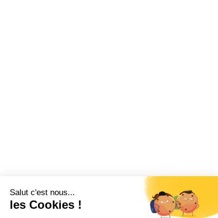
THÉMATIQUES
Chèque-cadeau
Billetterie CSE
Vacances
Fonctionnement CSE
Logiciel CSE
Subvention
Communication
Comptabilité
SWIZY
La plateforme tout-en-un pour les CSE
Demander une démo