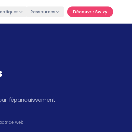
matiques
Ressources
Découvrir Swizy
s
pour l'épanouissement
actrice web